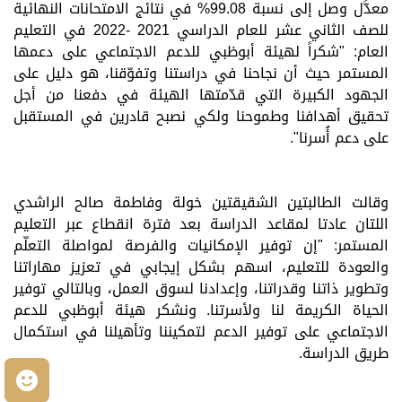
معدَّل وصل إلى نسبة 99.08% في نتائج الامتحانات النهائية
للصف الثاني عشر للعام الدراسي 2021 -2022 في التعليم
العام: "شكراً لهيئة أبوظبي للدعم الاجتماعي على دعمها
المستمر حيث أن نجاحنا في دراستنا وتفوّقنا، هو دليل على
الجهود الكبيرة التي قدّمتها الهيئة في دفعنا من أجل
تحقيق أهدافنا وطموحنا ولكي نصبح قادرين في المستقبل
على دعم أُسرنا".
وقال
ت الطالبتين الشقيقتين خولة وفاطمة صالح الراشدي
اللتان عادتا لمقاعد الدراسة بعد فترة انقطاع عبر التعليم
المستمر
: "إن توفير الإمكانيات والفرصة لمواصلة التعلّم
والعودة للتعليم، اسهم بشكل إيجابي
في ت
عزيز مهاراتنا
وتطوير ذاتنا وقدراتنا، وإعدادنا لسوق العمل، وبالتالي توفير
الحياة الكريمة لنا
ولأسرتنا. ونشكر هيئة أبوظبي للدعم
الاجتماعي على توفير الدعم لتمكيننا وتأهيلنا في استكمال
طريق الدراسة.
م