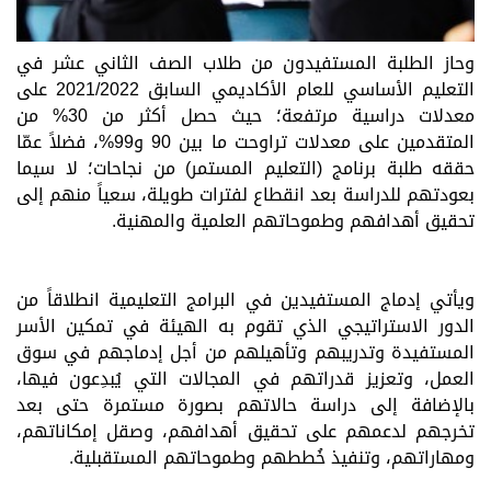
وحاز الطلبة المستفيدون
من طلاب الصف الثاني عشر في
التعليم الأساسي للعام الأكاديمي السابق 2021/2022 على
معدلات دراسية مرتفعة؛ حيث حصل أكثر من 30% من
المتقدمين على معدلات تراوحت ما بين 90 و99%، فضلاً عمّا
حققه طلبة برنامج (التعليم المستمر) من نجاحات؛ لا سيما
بعودتهم للدراسة بعد انقطاع لفترات طويلة، سعياً منهم إلى
تحقيق أهدافهم وطموحاتهم العلمية والمهنية.
ويأتي إدماج المستفيدين في البرامج التعليمية انطلاقاً من
الدور الاستراتيجي الذي تقوم به الهيئة في
تمكين
الأسر
المستفيدة وتدريبهم وتأهيلهم من أجل إدماجهم في سوق
العمل،
وتعزيز قدراتهم في المجالات التي يُبدِعون فيها،
بالإضافة إلى دراسة حالاتهم بصورة مستمرة حتى بعد
تخرجهم لدعمهم على تحقيق أهدافهم، وصقل إمكاناتهم،
ومهاراتهم، وتنفيذ خُططهم وطموحاتهم المستقبلية.