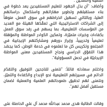
التنمية والتمكين
".
وأضاف: "أن بذل الجهود لتعليم المستفيدين يعد خطوة في
بناء مستقبلهم وتطوير مهاراتهم واستكمال دراساتهم
العليا، وبالتالي تسهيل انخراطهم في سوق العمل، منوهاً
إلى الشراكات الاستراتيجية التي تعقُدُها الهيئة مع العديد
من المؤسسات التعليمية، بما يسهم في رفد سوق العمل
بكفاءات وخبرات متميّزة، وتمكين الكوادر المواطنة والمؤهلة
تعليمياً وتدريبياً، وإبراز دورهم ومشاركتهم الإيجابية في
المجتمع وتكريس كل ما تعلموه في خدمة الوطن، كما يجسّد
هذا التفوّق الدراسي ونجاح المستفيدين معنى المواطنة
الإيجابيّة في تحمل المسؤولية".
واختتم سعادته قائلاً: "نتمنى للناجحين التوفيق والتقدّم
الدائم في مسيرتهم التعليمية نحو الإبداع والكفاءة والتميّز،
ونتمنى لهم تحقيق طموحاتهم العلمية والعملية لضمان
مستقبل أفضل لهم".
وقالت الطالبة هدى محمد عبدالله محمد آل علي الحاصلة على