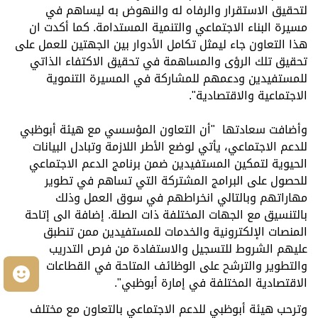
لتحقيق الاستقرار والرفاه له والنهوض به ليساهم في
مسيرة البناء الاجتماعي والتنمية المستدامة
.
كما أكدت ان
هذا التعاون جاء ليمثل تكامل الأدوار بين الجهتين للعمل على
تحقيق تلك الرؤى والمساهمة في تحقيق الاكتفاء الذاتي
للمستفيدين ودعمهم للمشاركة في المسيرة التنموية
الاجتماعية والاقتصادية"
.
وأضافت سعادتها
"
أن التعاون المؤسسي مع هيئة أبوظبي
للدعم الاجتماعي، يأتي لوضع الأطر اللازمة وتبادل البيانات
الحيوية لتمكين المستفيدين ضمن برنامج الدعم الاجتماعي
للحصول على البرامج المشتركة التي تساهم في تطوير
مهاراتهم وبالتالي انخراطهم في سوق العمل وذلك
بالتنسيق مع الجهات المختلفة ذات الصلة. إضافة الى إتاحة
المنصات الإلكترونية والخدمات للمستفيدين ممن تنطبق
عليهم الشروط للتسجيل والاستفادة من فرص التدريب
والتطوير والترشح على الوظائف المتاحة في القطاعات
م
الاقتصادية المختلفة في إمارة أبوظبي
"
.
وترحب هيئة أبوظبي للدعم الاجتماعي بالتعاون مع مختلف