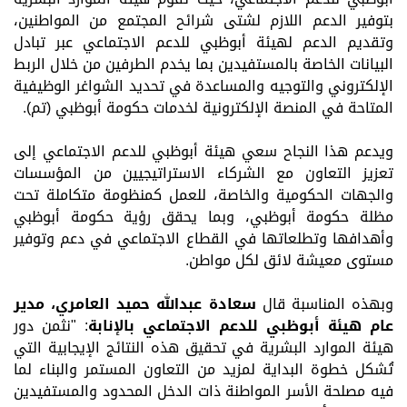
بتوفير الدعم اللازم لشتى شرائح المجتمع من المواطنين،
وتقديم الدعم لهيئة أبوظبي للدعم الاجتماعي عبر تبادل
البيانات الخاصة بالمستفيدين بما يخدم الطرفين من خلال الربط
الإلكتروني والتوجيه والمساعدة في تحديد الشواغر الوظيفية
المتاحة في المنصة الإلكترونية لخدمات حكومة أبوظبي (تم).
ويدعم هذا النجاح سعي هيئة أبوظبي للدعم الاجتماعي إلى
تعزيز التعاون مع الشركاء الاستراتيجيين من المؤسسات
والجهات الحكومية والخاصة، للعمل كمنظومة متكاملة تحت
مظلة حكومة أبوظبي،
وبما يحقق رؤية حكومة أبوظبي
وأهدافها وتطلعاتها في القطاع الاجتماعي في دعم وتوفير
مستوى معيشة لائق لكل مواطن
.
وبهذه المناسبة
قال
سعادة عبدالله حميد العامري، مدير
عام هيئة أبوظبي للدعم الاجتماعي بالإنابة
: "نثمن دور
هيئة الموارد البشرية في تحقيق هذه النتائج الإيجابية التي
تُشكل خطوة البداية لمزيد من التعاون المستمر والبناء لما
فيه مصلحة الأسر المواطنة ذات الدخل المحدود والمستفيدين